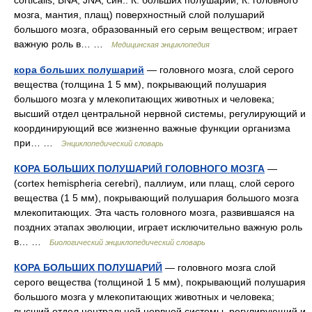
corticalis, BNA, JNA; син.: К. больших полушарий, К. головного
мозга, мантия, плащ) поверхностный слой полушарий
большого мозга, образованный его серым веществом; играет
важную роль в… …
Медицинская энциклопедия
кора больших полушарий
— головного мозга, слой серого
вещества (толщина 1 5 мм), покрывающий полушария
большого мозга у млекопитающих животных и человека;
высший отдел центральной нервной системы, регулирующий и
координирующий все жизненно важные функции организма
при… …
Энциклопедический словарь
КОРА БОЛЬШИХ ПОЛУШАРИЙ ГОЛОВНОГО МОЗГА
—
(cortex hemispheria cerebri), паллиум, или плащ, слой серого
вещества (1 5 мм), покрывающий полушария большого мозга
млекопитающих. Эта часть головного мозга, развившаяся на
поздних этапах эволюции, играет исключительно важную роль
в… …
Биологический энциклопедический словарь
КОРА БОЛЬШИХ ПОЛУШАРИЙ
— головного мозга слой
серого вещества (толщиной 1 5 мм), покрывающий полушария
большого мозга у млекопитающих животных и человека;
высший отдел центральной нервной системы, регулирующий и