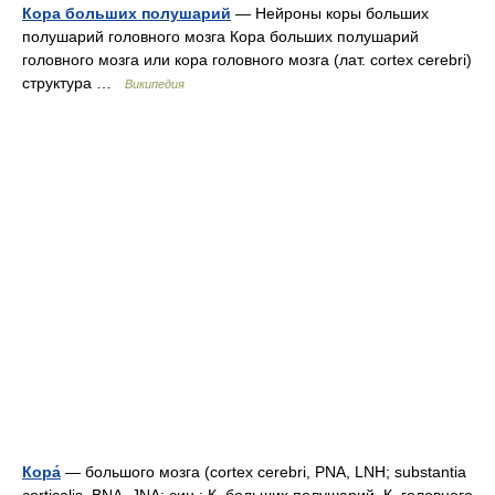
Кора больших полушарий
— Нейроны коры больших
полушарий головного мозга Кора больших полушарий
головного мозга или кора головного мозга (лат. cortex cerebri)
структура …
Википедия
Кора́
— большого мозга (cortex cerebri, PNA, LNH; substantia