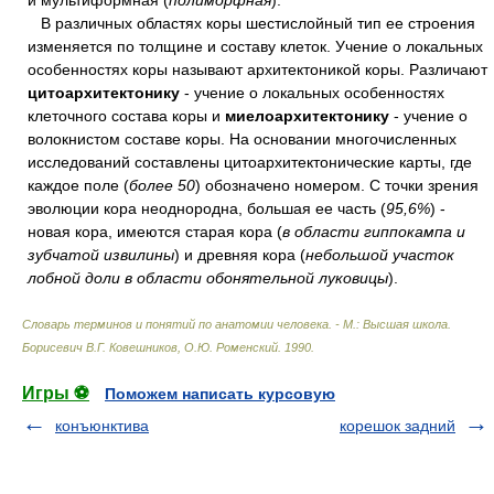
и мультиформная (
полиморфная
).
В различных областях коры шестислойный тип ее строения
изменяется по толщине и составу клеток. Учение о локальных
особенностях коры называют архитектоникой коры. Различают
цитоархитектонику
- учение о локальных особенностях
клеточного состава коры и
миелоархитектонику
- учение о
волокнистом составе коры. На основании многочисленных
исследований составлены цитоархитектонические карты, где
каждое поле (
более 50
) обозначено номером. С точки зрения
эволюции кора неоднородна, большая ее часть (
95,6%
) -
новая кора, имеются старая кора (
в области гиппокампа и
зубчатой извилины
) и древняя кора (
небольшой участок
лобной доли в области обонятельной луковицы
).
Словарь терминов и понятий по анатомии человека. - М.: Высшая школа
.
Борисевич В.Г. Ковешников, О.Ю. Роменский
.
1990
.
Игры ⚽
Поможем написать курсовую
конъюнктива
корешок задний